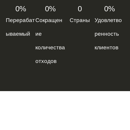
0
%
0
%
0
0
%
Перерабат
Сокращен
Страны
Удовлетво
ываемый
ие
ренность
количества
клиентов
отходов
ВЫ ХОТИТЕ СТАТЬ
ДИСТРИБЬЮТОРОМ?