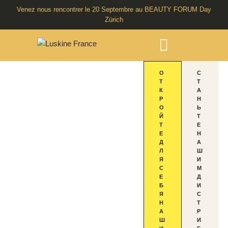
Venez nous rencontrer le 20 Septembre au BEAUTY FORUM Day
Zürich
Первая
О
С
умная
Т
Т
К
А
система
Р
Н
для
О
Ь
Й
Т
професси
Т
Е
LUSKINE
Е
Н
ональног
Д
А
BODY
о ухода
Л
Ш
Я
И
за
С
М
PRO
лимфой
Е
Д
Б
И
РЕВОЛЮ
Я
С
Н
Т
А
Р
ЦИЯ В
Ш
И