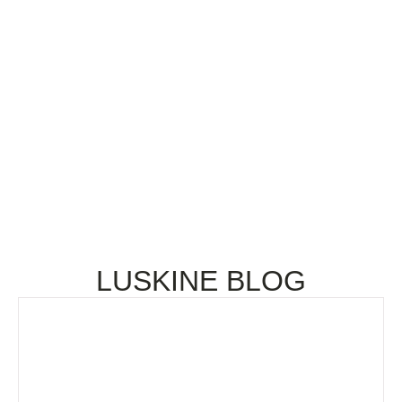
Запланируйте звонок с нашей командой, чтобы обсудить
Ваши потребности.
СВЯЖИТЕСЬ С НАМИ
LUSKINE BLOG