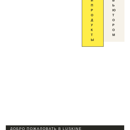
И
Б
РОЛИКО
П
Ь
Р
Ю
О
Т
ВОМ
Д
О
У
Р
К
О
ЛИМФО
Т
М
Ы
МАССА
ЖЕ
ДОБРО ПОЖАЛОВАТЬ В LUSKINE